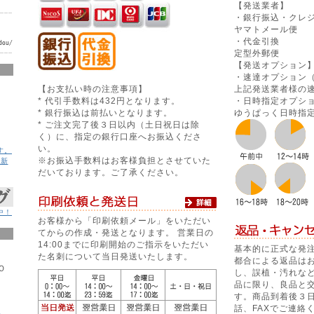
【発送業者】
・銀行振込・クレ
ヤマトメール便
・代金引換
定型外郵便
【発送オプション
・速達オプション（
【お支払い時の注意事項】
上記発送業者様の
* 代引手数料は432円となります。
・日時指定オプション
* 銀行振込は前払いとなります。
ゆうぱっく日時指
* ご注文完了後３日以内（土日祝日は除
く）に、指定の銀行口座へお振込くださ
い。
す。
※お振込手数料はお客様負担とさせていた
更新
だいております。ご了承ください。
中！
お客様から「印刷依頼メール」をいただい
てからの作成・発送となります。 営業日の
14:00までに印刷開始のご指示をいただい
基本的に正式な発
た名刺について当日発送いたします。
都合による返品は
Ｏ
し、誤植・汚れな
品に限り、良品と
す。商品到着後３
話、FAXでご連絡