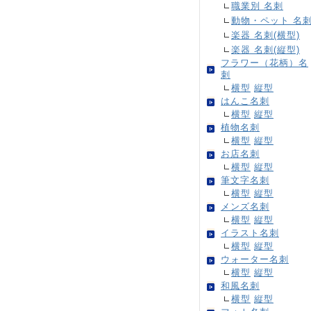
職業別 名刺
動物・ペット 名
楽器 名刺(横型)
楽器 名刺(縦型)
フラワー（花柄）名
刺
横型
縦型
はんこ名刺
横型
縦型
植物名刺
横型
縦型
お店名刺
横型
縦型
筆文字名刺
横型
縦型
メンズ名刺
横型
縦型
イラスト名刺
横型
縦型
ウォーター名刺
横型
縦型
和風名刺
横型
縦型