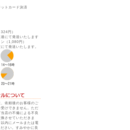
ジットカード決済
】
324円）
速達にて発送いたします
（1,080円）
定にて発送いたします。
注、依頼後のお客様のご
お受けできません。ただ
ど当店の不備による不良
交換させていただきま
日以内にメールまたは電
ください。すみやかに良