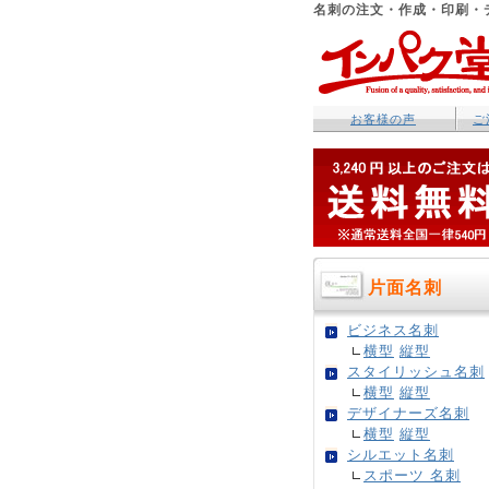
名刺の注文・作成・印刷・
お客様の声
ご
片面名刺
ビジネス名刺
横型
縦型
スタイリッシュ名刺
横型
縦型
デザイナーズ名刺
横型
縦型
シルエット名刺
スポーツ 名刺