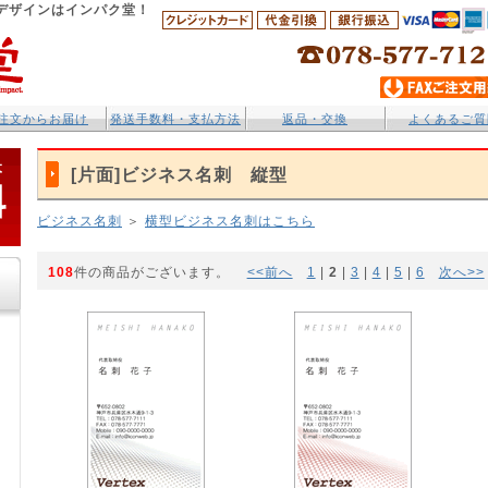
デザインはインパク堂！
注文からお届け
発送手数料・支払方法
返品・交換
よくあるご質
[片面]ビジネス名刺 縦型
ビジネス名刺
＞
横型ビジネス名刺はこちら
108
件の商品がございます。
<<前へ
1
 | 
2
 | 
3
 | 
4
 | 
5
 | 
6
次へ>>