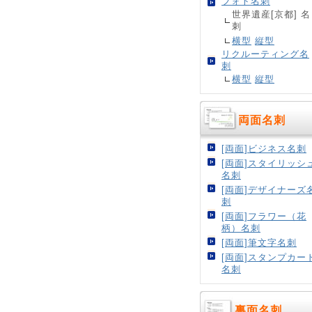
フォト名刺
世界遺産[京都] 名
刺
横型
縦型
リクルーティング名
刺
横型
縦型
両面名刺
[両面]ビジネス名刺
[両面]スタイリッシ
名刺
[両面]デザイナーズ
刺
[両面]フラワー（花
柄）名刺
[両面]筆文字名刺
[両面]スタンプカー
名刺
裏面名刺