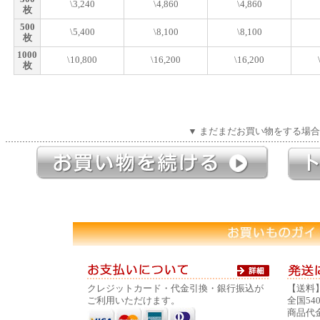
\3,240
\4,860
\4,860
枚
500
\5,400
\8,100
\8,100
枚
1000
\10,800
\16,200
\16,200
枚
▼ まだまだお買い物をする場合
クレジットカード・代金引換・銀行振込が
【送料
ご利用いただけます。
全国54
商品代金