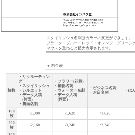
スタイリッシュ名刺はカラーの変更ができます。
ブラック・ブルー・レッド・オレンジ・グリーン
マウスを重ねると拡大表示されます。
▼ 料金表
・リクルーティン
グ
・フラワー(花柄)
・スタイリッシュ
・植物名刺
・ビジネス名刺
枚数
・シルエット
・ウォーター名刺
・は
・お店名刺
・データ入稿
・データ入稿
(片面)
(両面)
・裏面名刺
100
\1,080
\1,620
\1,620
枚
200
\2,160
\3,240
\3,240
枚
300