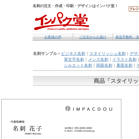
名刺の注文・作成・印刷・デザインはインパク堂！
お客様の声
ご注文からお届け
発送手数料・
名刺サンプル >
ビジネス名刺
｜
スタイリッシュ名刺
｜
デザ
筆文字名刺
｜
メンズ名刺
｜
イラスト名刺
シルエット名刺
｜
両面名刺
｜
裏面名刺
｜
商品「
スタイリッシ