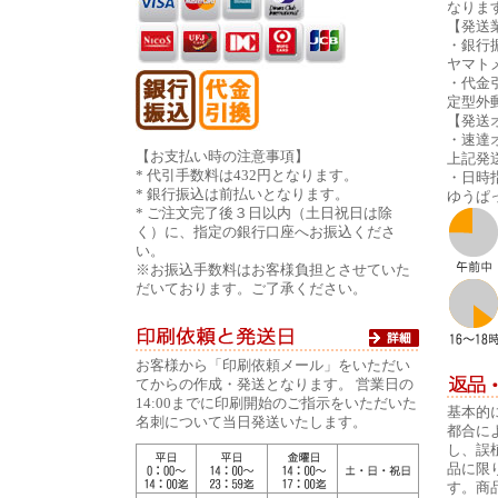
なりま
【発送
・銀行
ヤマト
・代金
定型外
【発送
・速達
【お支払い時の注意事項】
上記発
* 代引手数料は432円となります。
・日時指
* 銀行振込は前払いとなります。
ゆうぱ
* ご注文完了後３日以内（土日祝日は除
く）に、指定の銀行口座へお振込くださ
い。
※お振込手数料はお客様負担とさせていた
だいております。ご了承ください。
お客様から「印刷依頼メール」をいただい
てからの作成・発送となります。 営業日の
14:00までに印刷開始のご指示をいただいた
基本的
名刺について当日発送いたします。
都合に
し、誤
品に限
す。商