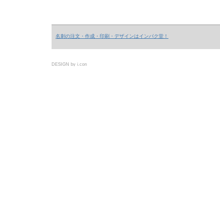
名刺の注文・作成・印刷・デザインはインパク堂！
DESIGN by i.con