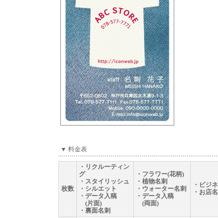
▼ 料金表
・リクルーティン
グ
・フラワー(花柄)
・スタイリッシュ
・植物名刺
・ビジネ
枚数
・シルエット
・ウォーター名刺
・お店名
・データ入稿
・データ入稿
(片面)
(両面)
・裏面名刺