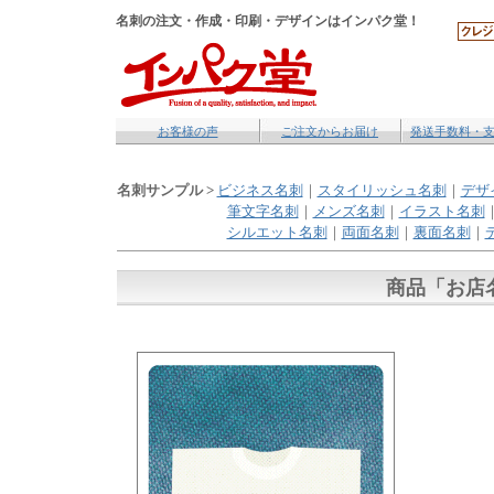
名刺の注文・作成・印刷・デザインはインパク堂！
お客様の声
ご注文からお届け
発送手数料・
名刺サンプル >
ビジネス名刺
｜
スタイリッシュ名刺
｜
デザ
筆文字名刺
｜
メンズ名刺
｜
イラスト名刺
シルエット名刺
｜
両面名刺
｜
裏面名刺
｜
商品「
お店名